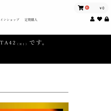
0
￥0
インショップ
定期購入
です。
TA42