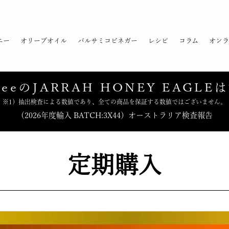
ニー
オリーブオイル
バルサミコビネガー
レシピ
コラム
オンラ
beeの
JARRAH HONEY EAGLEは
※1）抽出検査による数値であり、全ての商品を保証する数値ではございません。
（2026年度輸入 BATCH:3X44）オーストラリア検査報告
定期購入