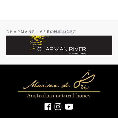
ＣＨＡＰＭＡＮＲＩＶＥＲの日本総代理店