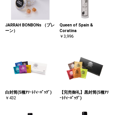
JARRAH BONBONs （プレ
Queen of Spain &
ーン）
Coratina
￥3,996
白封筒(5種ｱｿｰﾄﾃｨｰﾊﾞｯｸﾞ)
【完売御礼】黒封筒(5種ｱｿ
￥432
ｰﾄﾃｨｰﾊﾞｯｸﾞ)